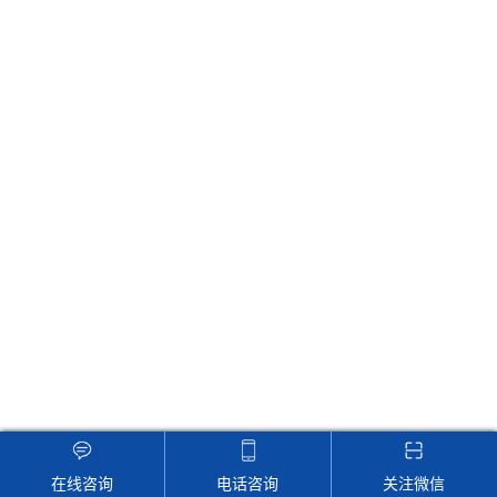
联系芭乐视频APP黄下载
地址：江苏省南京市瑞金路21号友谊大厦6F-7F
传真：86-025-84592596
Email：sales@cokyao.com
24小时在线客服，为您服务！
版权所有 © 2024 南京芭乐视频APP黄下载电子科技有限公司
备案
号：苏ICP备65953362号-2
技术支持：
化工仪器网
管理登
陆
GoogleSitemap
在线咨询
电话咨询
关注微信
网站地图